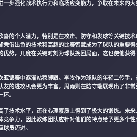
进一步强化战术执行力和临场应变能力，争取在未来的大
欣喜的个人潜力，特别是在攻击、防守和发球等关键技术
却凭借出色的技术和高超的比赛智慧成为了球队的重要得
的优势，几度在关键时刻为球队挽回局面，这也使他获得
次亚锦赛中逐渐站稳脚跟。李牧作为球队的年轻二传手，
队友的进攻机会更为丰富。周雨则在防守端展现出了非常
一环。
高了技术水平，还在心理素质上得到了极大的锻炼。未来
体竞争力，因此教练团队应针对他们的特点给予更多个性
级球员迈进。