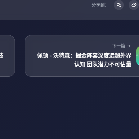
分享到：
下一篇
技
佩顿 - 沃特森：掘金阵容深度远超外界
认知 团队潜力不可估量