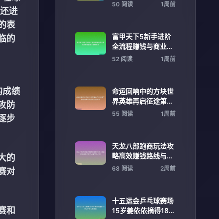
巧分享完整版详细图
50 阅读
1周前
还进
文指南
的表
富甲天下5新手进阶
临的
全流程赚钱与商业布
局攻略详解高手策略
52 阅读
1周前
揭秘
的成绩
命运回响中的方块世
界英雄再启征途第二
攻防
季新篇章冒险传奇全
55 阅读
1周前
逐步
面升级
天龙八部跑商玩法攻
略高效赚钱路线与风
大的
险详解新手老手必看
68 阅读
2周前
赛对
实战心得
十五运会乒乓球赛场
赛和
15岁姜依依摘得18岁