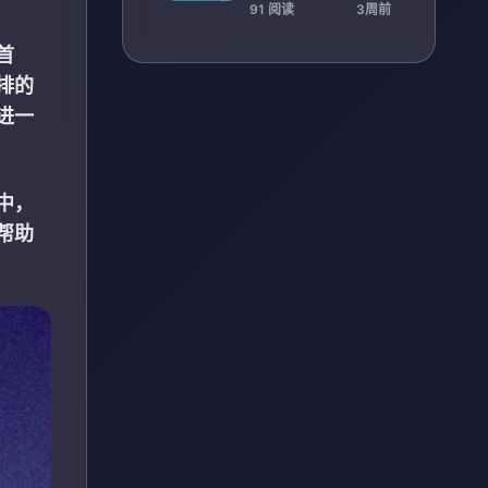
度解析指南全阶段收
91 阅读
3周前
藏与搭配思路
首
排的
进一
中，
帮助