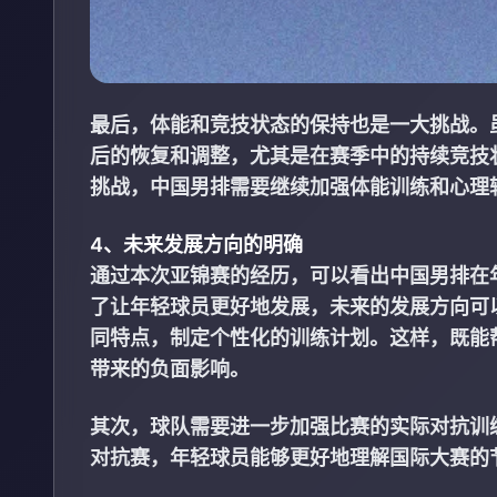
最后，体能和竞技状态的保持也是一大挑战。
后的恢复和调整，尤其是在赛季中的持续竞技
挑战，中国男排需要继续加强体能训练和心理
4、未来发展方向的明确
通过本次亚锦赛的经历，可以看出中国男排在
了让年轻球员更好地发展，未来的发展方向可
同特点，制定个性化的训练计划。这样，既能
带来的负面影响。
其次，球队需要进一步加强比赛的实际对抗训
对抗赛，年轻球员能够更好地理解国际大赛的