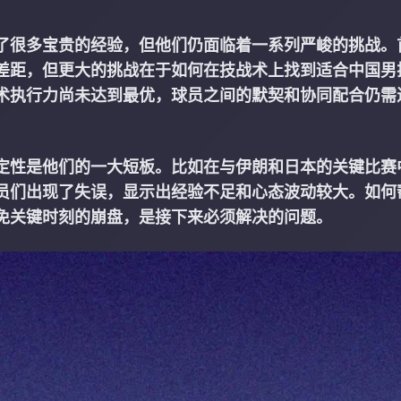
了很多宝贵的经验，但他们仍面临着一系列严峻的挑战。
差距，但更大的挑战在于如何在技战术上找到适合中国男
术执行力尚未达到最优，球员之间的默契和协同配合仍需
定性是他们的一大短板。比如在与伊朗和日本的关键比赛
员们出现了失误，显示出经验不足和心态波动较大。如何
免关键时刻的崩盘，是接下来必须解决的问题。