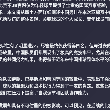
比赛不
J9官网
仅为年轻球员提供了宝贵的国际赛事经验，
求。本文将从四个方面详细阐述中国男排在本次亚锦赛中
包括队伍的整体表现、关键球员的个人成长、青年球员面
较以往有了明显进步，尽管最终仅获得第四名，但与过去
场较量，中国队员们都展现出了极高的竞技水平，尤其在
员的共同努力结果，也得益于近年来中国排球整体水平的
强队如伊朗、巴基斯坦和韩国等国的较量中，表现出了强
，球队的凝聚力和战术执行力得到了一定的肯定。这些比
他们在压力下提高了自我调节和团队协作能力。
发展却具有不可估量的积极影响。可以预见，在后续的比