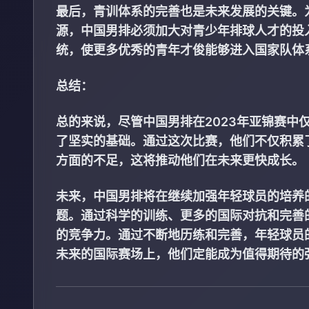
最后，青训体系的完善也是未来发展的关键。
源，中国男排必须加大对青少年排球人才的投
统，使更多优秀的青年才俊能够进入国家队体
总结：
总的来说，尽管中国男排在2023年亚锦赛中
了坚实的基础。通过这次比赛，他们不仅积累
方面的不足，这将推动他们在未来更快成长。
未来，中国男排将在继续加强年轻球员的培养
题。通过科学的训练、更多的国际对抗和完善
的竞争力。通过不断地历练和完善，年轻球员
未来的国际赛场上，他们定能成为值得期待的