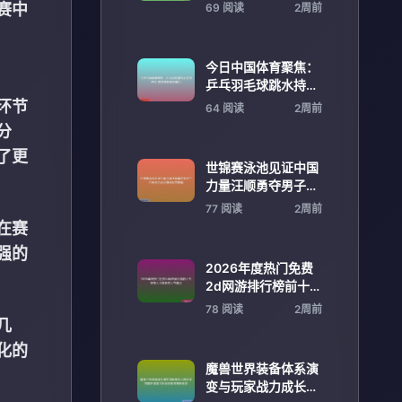
以下组女单亚军
赛中
69 阅读
2周前
今日中国体育聚焦：
乒乓羽毛球跳水持续
热议 成绩亮眼备受瞩
环节
64 阅读
2周前
目
分
了更
世锦赛泳池见证中国
力量汪顺勇夺男子二
百米混合泳金牌再写
77 阅读
2周前
荣耀篇
在赛
强的
2026年度热门免费
2d网游排行榜前十名
推荐大全最新高人气
78 阅读
2周前
精品
几
化的
魔兽世界装备体系演
变与玩家战力成长深